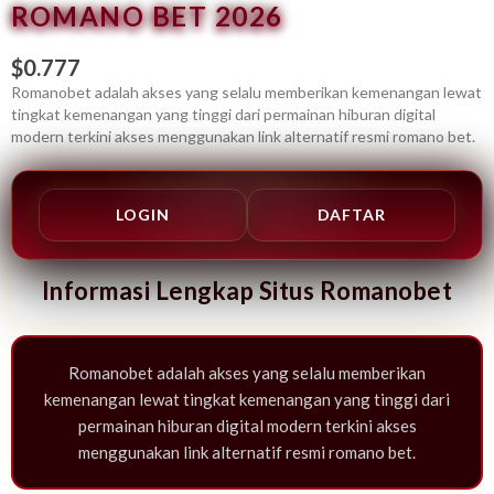
ROMANO BET 2026
$0.777
Romanobet adalah akses yang selalu memberikan kemenangan lewat
tingkat kemenangan yang tinggi dari permainan hiburan digital
modern terkini akses menggunakan link alternatif resmi romano bet.
LOGIN
DAFTAR
Informasi Lengkap Situs Romanobet
Romanobet adalah akses yang selalu memberikan
kemenangan lewat tingkat kemenangan yang tinggi dari
permainan hiburan digital modern terkini akses
menggunakan link alternatif resmi romano bet.