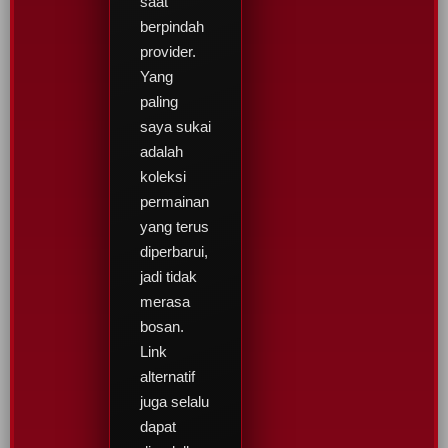
saat
berpindah
provider.
Yang
paling
saya sukai
adalah
koleksi
permainan
yang terus
diperbarui,
jadi tidak
merasa
bosan.
Link
alternatif
juga selalu
dapat