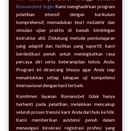
Romanobet login
Kami menghadirkan program
pelatihan intensif dengan kurikulum
komprehensif, memadukan teori mutakhir dan
simulasi ujian praktis di bawah bimbingan
instruktur ahli. Didukung metode pembelajaran
yang adaptif dan fasilitas yang suportif, kami
berdedikasi penuh untuk meningkatkan rasa
percaya diri serta keterampilan teknis Anda.
Program ini dirancang khusus agar Anda siap
menaklukkan setiap tahapan uji kompetensi
internasional dengan hasil terbaik.
Komitmen layanan Romanobet tidak hanya
berhenti pada pelatihan, melainkan mencakup
seluruh proses transisi karir Anda dari hulu ke hilir.
Kami memberikan asistensi penuh dalam
menavigasi birokrasi registrasi profesi yang