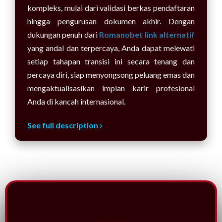
kompleks, mulai dari validasi berkas pendaftaran
hingga pengurusan dokumen akhir. Dengan
dukungan penuh dari
Romanobet link alternatif
yang andal dan terpercaya, Anda dapat melewati
setiap tahapan transisi ini secara tenang dan
percaya diri, siap menyongsong peluang emas dan
mengaktualisasikan impian karir profesional
Anda di kancah internasional.
See full description