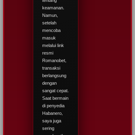
tentang
keamanan.
Namun,
setelah
mencoba
masuk
melalui link
resmi
Romanobet,
transaksi
berlangsung
dengan
sangat cepat.
Saat bermain
di penyedia
Habanero,
saya juga
sering