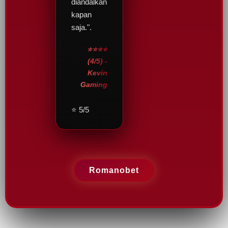
diandalkan
kapan
saja.".
⭐⭐⭐⭐
(4/5) -
Kevin
Gaming
⭐ 5/5
Romanobet